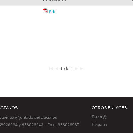
Pdf
1 de 1
ÁCTANOS
OTROS ENLACES
Electr@
ecavirtual@juntadeandalucia.es
Hispana
 958026934 y 958026943
·
Fax : 958026937