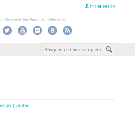
Iniciar sesión
bibliotecavirtual@juntadeandalucia.es
cción
Quitar