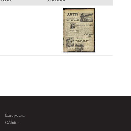
Europeana
OAIster