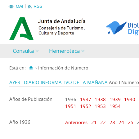
OAI
RSS
Consulta
Hemeroteca
Está en:
›
Información de Número
AYER : DIARIO INFORMATIVO DE LA MAÑANA
Año I Número 
Años de Publicación
1936
1937
1938
1939
1940
1951
1952
1953
1954
Año 1936
Anteriores
21
22
23
24
25