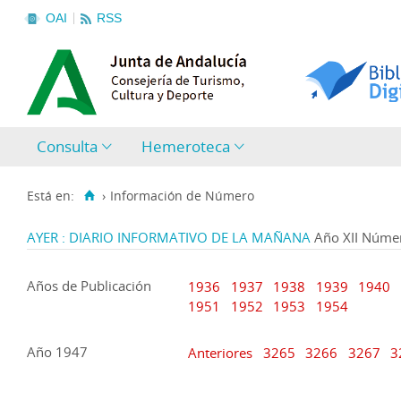
OAI
RSS
Consulta
Hemeroteca
Está en:
›
Información de Número
AYER : DIARIO INFORMATIVO DE LA MAÑANA
Año XII Núme
Años de Publicación
1936
1937
1938
1939
1940
1951
1952
1953
1954
Año 1947
Anteriores
3265
3266
3267
3