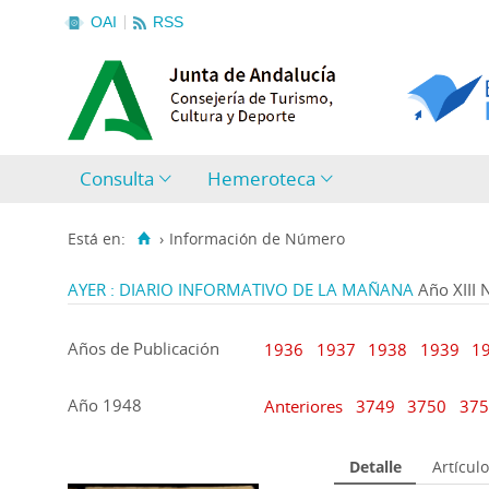
OAI
RSS
Consulta
Hemeroteca
Está en:
›
Información de Número
AYER : DIARIO INFORMATIVO DE LA MAÑANA
Año XIII
Años de Publicación
1936
1937
1938
1939
1
Año 1948
Anteriores
3749
3750
37
Detalle
Artículo