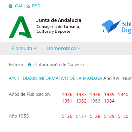
OAI
RSS
Consulta
Hemeroteca
Está en:
›
Información de Número
AYER : DIARIO INFORMATIVO DE LA MAÑANA
Año XVIII Nú
Años de Publicación
1936
1937
1938
1939
1940
1951
1952
1953
1954
Año 1953
5126
5127
5128
5129
5130