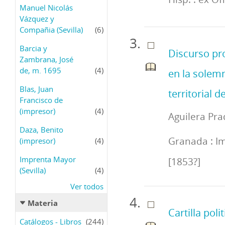
Manuel Nicolás
Vázquez y
Compañia (Sevilla)
(6)
Barcia y
Discurso pr
Zambrana, José
de, m. 1695
(4)
en la solemn
Blas, Juan
territorial d
Francisco de
(impresor)
(4)
Aguilera Pra
Daza, Benito
Granada : Im
(impresor)
(4)
Imprenta Mayor
[1853?]
(Sevilla)
(4)
Ver todos
Materia
Cartilla poli
Catálogos - Libros
(244)