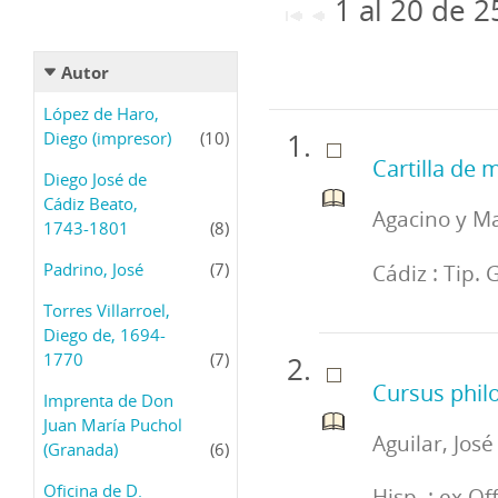
1 al 20 de 
Autor
López de Haro,
Diego (impresor)
(10)
Cartilla de
Diego José de
Cádiz Beato,
Agacino y Ma
1743-1801
(8)
Padrino, José
(7)
Cádiz : Tip.
Torres Villarroel,
Diego de, 1694-
1770
(7)
Cursus phil
Imprenta de Don
Juan María Puchol
Aguilar, José
(Granada)
(6)
Oficina de D.
Hisp. : ex Off