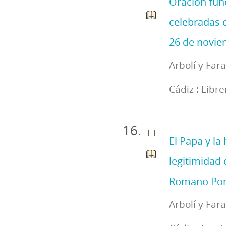
Oracion fun
celebradas e
26 de noviem
Arbolí y Far
Cádiz : Libr
El Papa y la 
legitimidad 
Romano Pont
Arbolí y Far