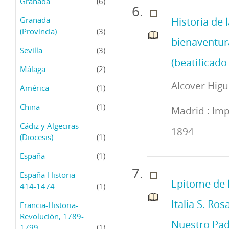
Granada
(6)
Granada
Historia de l
(Provincia)
(3)
bienaventur
Sevilla
(3)
(beatificado
Málaga
(2)
Alcover Higu
América
(1)
China
(1)
Madrid : Imp
Cádiz y Algeciras
1894
(Diocesis)
(1)
España
(1)
España-Historia-
Epitome de l
414-1474
(1)
Italia S. Ro
Francia-Historia-
Revolución, 1789-
Nuestro Padr
1799
(1)