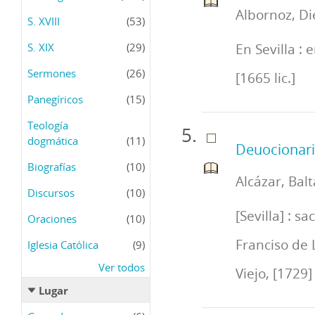
Albornoz, Di
S. XVIII
(53)
S. XIX
(29)
En Sevilla : 
Sermones
(26)
[1665 lic.]
Panegíricos
(15)
Teología
dogmática
(11)
Deuocionar
Biografías
(10)
Alcázar, Balt
Discursos
(10)
[Sevilla] : s
Oraciones
(10)
Franciso de L
Iglesia Católica
(9)
Ver todos
Viejo, [1729]
Lugar