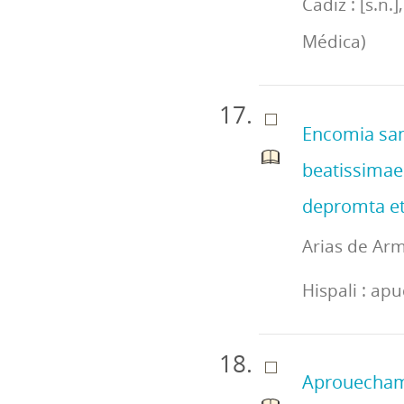
Cádiz : [s.n.
Médica)
Encomia san
beatissimae 
depromta et 
Arias de Arm
Hispali : a
Aprouechamie