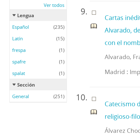
Ver todos
Lengua
Cartas inédi
Español
(235)
Alvarado, d
Latín
(15)
con el nombr
frespa
(1)
Alvarado, Fr
spafre
(1)
Madrid : Imp
spalat
(1)
Sección
General
(251)
Catecismo de
religioso-fil
Álvarez Cho