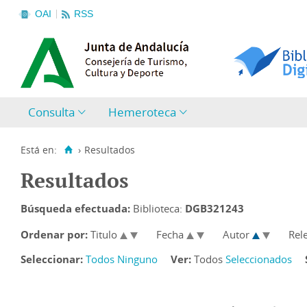
OAI
RSS
Consulta
Hemeroteca
Está en:
›
Resultados
Resultados
Búsqueda efectuada:
Biblioteca:
DGB321243
Ordenar por:
Titulo
Fecha
Autor
Rel
Seleccionar:
Todos
Ninguno
Ver:
Todos
Seleccionados