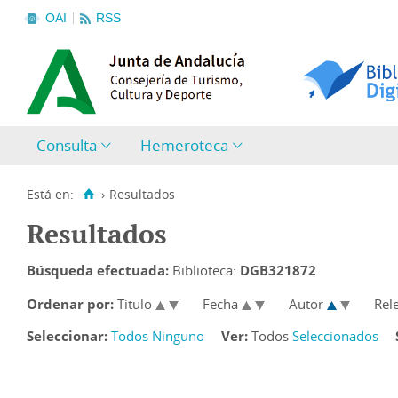
OAI
RSS
Consulta
Hemeroteca
Está en:
›
Resultados
Resultados
Búsqueda efectuada:
Biblioteca:
DGB321872
Ordenar por:
Titulo
Fecha
Autor
Rel
Seleccionar:
Todos
Ninguno
Ver:
Todos
Seleccionados