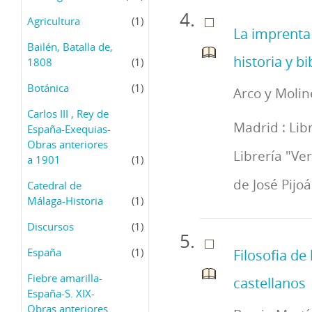
Agricultura
(1)
La imprenta
Bailén, Batalla de,
historia y bi
1808
(1)
Botánica
(1)
Arco y Molin
Carlos III , Rey de
Madrid : Lib
España-Exequias-
Obras anteriores
Librería "Ve
a 1901
(1)
de José Pijoá
Catedral de
Málaga-Historia
(1)
Discursos
(1)
España
(1)
Filosofia de
Fiebre amarilla-
castellanos
España-S. XIX-
Obras anteriores