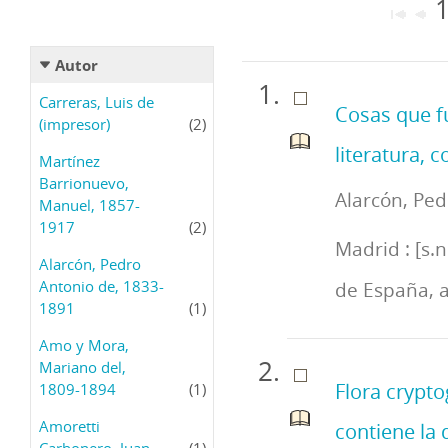
1
Autor
Carreras, Luis de
Cosas que fu
(impresor)
(2)
literatura, c
Martínez
Barrionuevo,
Alarcón, Ped
Manuel, 1857-
1917
(2)
Madrid : [s.
Alarcón, Pedro
Antonio de, 1833-
de España, a
1891
(1)
Amo y Mora,
Mariano del,
Flora crypto
1809-1894
(1)
Amoretti
contiene la 
Carbonero, Juan
(1)