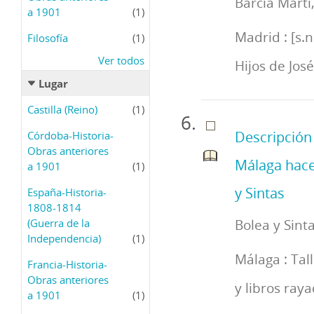
Barcia Martí
a 1901
(1)
Madrid : [s.n
Filosofía
(1)
Ver todos
Hijos de Jos
Lugar
Castilla (Reino)
(1)
Descripción 
Córdoba-Historia-
Obras anteriores
Málaga hace
a 1901
(1)
y Sintas
España-Historia-
1808-1814
(Guerra de la
Bolea y Sint
Independencia)
(1)
Málaga : Tal
Francia-Historia-
Obras anteriores
y libros ray
a 1901
(1)