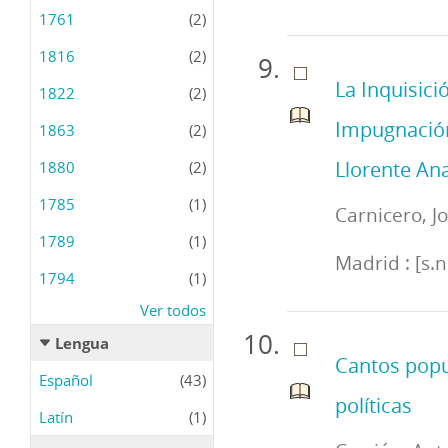
1761
(2)
1816
(2)
La Inquisici
1822
(2)
Impugnación
1863
(2)
Llorente Anal
1880
(2)
1785
(1)
Carnicero, J
1789
(1)
Madrid : [s.n
1794
(1)
Ver todos
Lengua
Cantos popu
Español
(43)
políticas
Latín
(1)