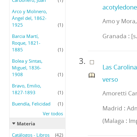
acotyledone
Arco y Molinero,
Ángel del, 1862-
Amo y Mora,
1925
(1)
Granada : [s.
Barcia Martí,
Roque, 1821-
1885
(1)
Bolea y Sintas,
Las Carolina
Miguel, 1836-
1908
(1)
verso
Bravo, Emilio,
1827-1893
(1)
Amoretti Ca
Buendía, Felicidad
(1)
Madrid : Adm
Ver todos
(Malaga : Im
Materia
Catálogos - Libros
(42)