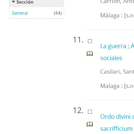
Carrión, Ant
Sección
General
(44)
Málaga : [s.
La guerra ; 
sociales
Casilari, San
Malaga : [s.n
Ordo divini 
sacrifficium