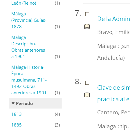
León (Reino)
(1)
Málaga
De la Adminis
(Provincia)-Guías-
1878
(1)
Bravo, Emili
Málaga-
Descripción-
Málaga : [s.
Obras anteriores
a 1901
(1)
Andalucía)
Málaga-Historia-
Época
musulmana, 711-
1492-Obras
Clave de sin
anteriores a 1901
(1)
practica al
Período
Cantero, Ped
1813
(4)
1885
(3)
Malaga : tip