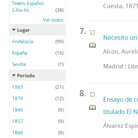
Teatro Español-
Cuesta, 1871
S.Xix-Xx.
(38)
Ver todos
Lugar
Necesito u
Andalucía
(99)
Alcón, Aureli
España
(16)
Sevilla
(1)
Madrid : Lib
Período
1865
(21)
1876
(12)
Ensayo de cr
1840
(9)
titulado El
1857
(9)
Álvarez Esp
1866
(9)