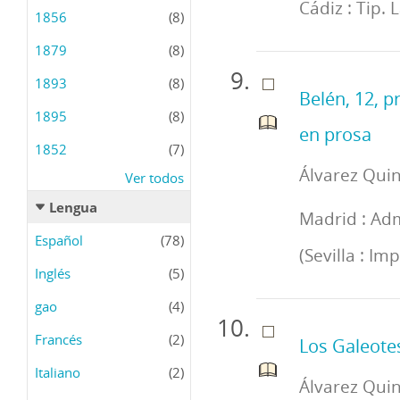
Cádiz : Tip. 
1856
(8)
1879
(8)
1893
(8)
Belén, 12, p
1895
(8)
en prosa
1852
(7)
Álvarez Quin
Ver todos
Lengua
Madrid : Adm
Español
(78)
(Sevilla : I
Inglés
(5)
gao
(4)
Francés
(2)
Los Galeote
Italiano
(2)
Álvarez Quin