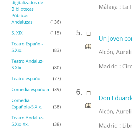
digitalizados de
Málaga : La 
Bibliotecas
Públicas
Andaluzas
(136)
S. XIX
(115)
Un Joven c
Teatro Español-
S.Xix.
(83)
Alcón, Aurel
Teatro Andaluz-
Madrid : Cir
S.Xix.
(80)
Teatro español
(77)
Comedia española
(39)
Don Eduardo
Comedia
Española-S.Xix.
(38)
Alcón, Aureli
Teatro Andaluz-
S.Xix-Xx.
(38)
Madrid : Libr