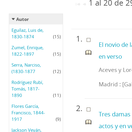
1 al 20 de 
Autor
Eguílaz, Luis de,
1830-1874
(15)
El novio de 
Zumel, Enrique,
1822-1897
(15)
en verso
Serra, Narciso,
Aceves y Lor
(1830-1877
(12)
Rodríguez Rubí,
Madrid : [Ga
Tomás, 1817-
1890
(11)
Flores García,
Francisco, 1844-
Tres damas 
1917
(9)
actos y en v
Jackson Veyán,