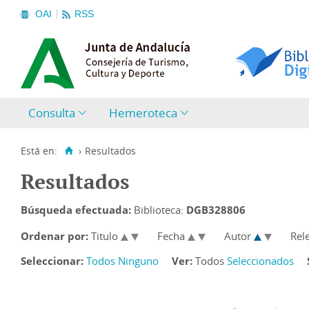
OAI
RSS
Consulta
Hemeroteca
Está en:
›
Resultados
Resultados
Búsqueda efectuada:
Biblioteca:
DGB328806
Ordenar por:
Titulo
Fecha
Autor
Rel
Seleccionar:
Todos
Ninguno
Ver:
Todos
Seleccionados