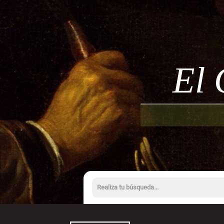
Mito
El 
G
Trata
Acceso a bú