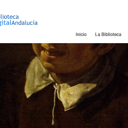
Electr@
Publicaciones periódicas y webs andalu
Inicio
La Biblioteca