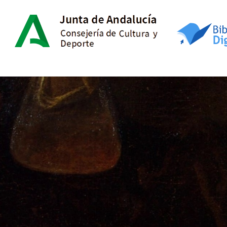
Consejería
Saltar al contenido
Biblioteca Digital de Andalucía
Inicio
de
Turismo,
Cultura
y
Deporte